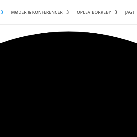
MØDER & KONFERENCER
OPLEV BORREBY
JAGT